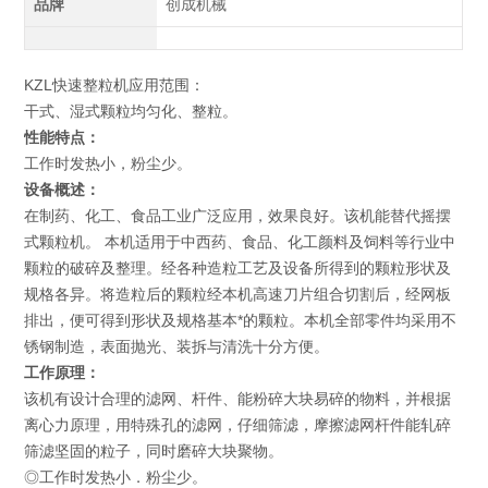
品牌
创成机械
KZL快速整粒机应用范围：
干式、湿式颗粒均匀化、整粒。
性能特点：
工作时发热小，粉尘少。
设备概述：
在制药、化工、食品工业广泛应用，效果良好。该机能替代摇摆
式颗粒机。 本机适用于中西药、食品、化工颜料及饲料等行业中
颗粒的破碎及整理。经各种造粒工艺及设备所得到的颗粒形状及
规格各异。将造粒后的颗粒经本机高速刀片组合切割后，经网板
排出，便可得到形状及规格基本*的颗粒。本机全部零件均采用不
锈钢制造，表面抛光、装拆与清洗十分方便。
工作原理：
该机有设计合理的滤网、杆件、能粉碎大块易碎的物料，并根据
离心力原理，用特殊孔的滤网，仔细筛滤，摩擦滤网杆件能轧碎
筛滤坚固的粒子，同时磨碎大块聚物。
◎工作时发热小．粉尘少。