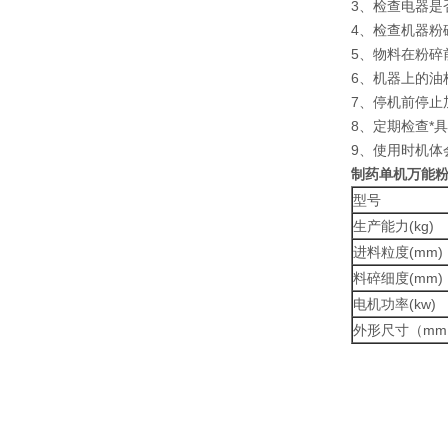
3、检查电器是
4、检查机器粉
5、物料在粉碎
6、机器上的油
7、停机前停止
8、定期检查*
9、使用时机
制药单机万能
型号
生产能力(kg)
进料粒度(mm)
料碎细度(mm)
电机功率(kw)
外形尺寸（mm