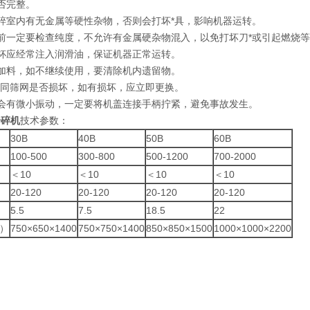
否完整。
碎室内有无金属等硬性杂物，否则会打坏*具，影响机器运转。
前一定要检查纯度，不允许有金属硬杂物混入，以免打坏刀*或引起燃烧
杯应经常注入润滑油，保证机器正常运转。
加料，如不继续使用，要清除机内遗留物。
具同筛网是否损坏，如有损坏，应立即更换。
体会有微小振动，一定要将机盖连接手柄拧紧，避免事故发生。
粉碎机
技术参数：
30B
40B
50B
60B
100-500
300-800
500-1200
700-2000
＜10
＜10
＜10
＜10
20-120
20-120
20-120
20-120
5.5
7.5
18.5
22
）
750×650×1400
750×750×1400
850×850×1500
1000×1000×2200