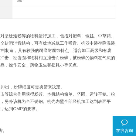
国产
。对坚硬难粉碎的物料进行加工，包括对塑料、铜丝、中草药、
用全封闭消音结构，可有效地减低工作噪音。机器中装存降温装
不锈钢材料制造，具有较强的耐磨耐腐蚀特点，适合加工高级和有腐
体冲击，经齿圈和物料相互撞击而粉碎，被粉碎的物料在气流的
可靠，操作安全，药物卫生和损耗小等优点。
口排出，粉碎细度可更换筛来决定。
冲击等综合作用获得粉碎。本机结构简单、坚固、运转平稳、粉
得，另外该机为全不锈钢。机壳内壁全部经机加工达到表面平
，达到GMP的要求。
害。
在线咨询