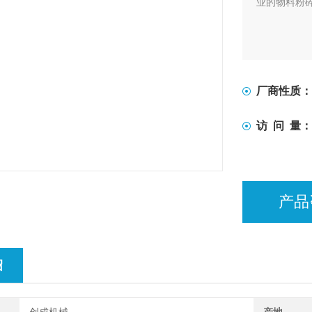
业的物料粉
厂商性质：
访 问 量：
产品
绍