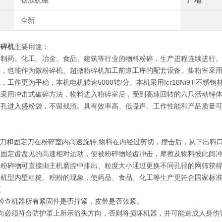
创成机械
产地
全新
粉碎机
主要用途：
于制药、化工、冶金、食品、建筑等行业的物料粉碎，生产进程连续进行
碎，也能作为微粉碎机、超微粉碎机加工前道工序的配套设备。集粉室采
，工作更为平稳，本机电机转速5000转/分。本机采用Icr18Ni9Ti
机采用冲击式破碎方法，物料进入粉碎室后，受到高速回转的六只活动锤
筛孔进入盛粉袋，不留残渣。具有效率高、低噪声、工作性能和产品质量
原理：
刀和固定刀在粉碎室内高速旋转,物料在内经过剪切，撞击后，从下出料
和固定齿盘见的高速相对运动，使被粉碎物经齿冲击，摩擦及物料彼此间
被粉碎物可直接由主机磨腔中排出、粒度大小通过更换不同孔径的网筛获
前机型内壁粗糙、积粉的现象，使药品、食品、化工等生产更符合国家标准
项
检查机器所有紧固件是否拧紧，皮带是否张紧。
方向必须符合防护罩上所示箭头方向，否则将损坏机器，并可能造成人身伤