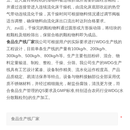
五、进入旋转制粒机的湿物料被连续挤成所需要的圆柱形颗粒，
并通过连接管进入连续流化床干燥机，由流化床底部吹起的热空
气带动连续流化干燥，其干燥时间可根据物料情况通过调节阀板
适当调整，确保物料由流化床出口流出时达到合格要求。
六、zui后，干燥完的颗粒物料通过圆形或方形振动筛，将结块的
粗颗粒及细粉筛出，保留合格的颗粒物料即为成品。
食品生产线厂家
我公司可根据用户的实际要求进行WDG生产线的
工程设计，目前单条生产线的产量有100kg/h、200kg/h、
300kg/h、500kg/h、800kg/h等。生产主要包括粉碎、混合、物
料定量输送、制粒、整粒、干燥、分筛。我公司生产的WDG生产
线具有工艺设计紧凑、设备制作精美、流水化运作程度高、产品
品质稳定、易清洁保养等特点。设备与物料接触部位全部采用优
质不锈钢材料，并经过精细抛光，耐盐份腐蚀，清洗更方便，符
合食品生产管理的QS要求及GMP标准,特别适合农药行业WDG(水
分散颗粒剂)的生产加工。