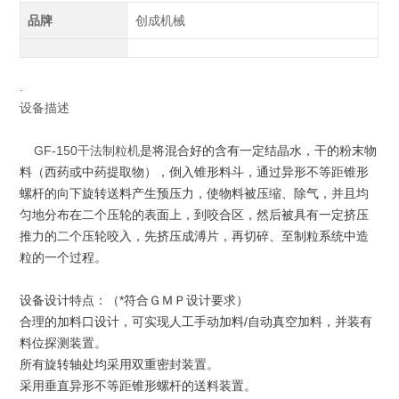
品牌
创成机械
.
设备描述
GF-150干法制粒机
是将混合好的含有一定结晶水，干的粉末物
料（西药或中药提取物），倒入锥形料斗，通过异形不等距锥形
螺杆的向下旋转送料产生预压力，使物料被压缩、除气，并且均
匀地分布在二个压轮的表面上，到咬合区，然后被具有一定挤压
推力的二个压轮咬入，先挤压成溥片，再切碎、至制粒
系统
中造
粒的一个过程。
设备设计特点：（*符合ＧＭＰ设计要求）
合理的加料口设计，可实现人工手动加料/自动真空加料，并装有
料位探测装置。
所有旋转轴处均采用
双重密
封装置。
采用垂直异形不等距锥形螺杆的送料装置。