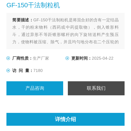
GF-150干法制粒机
简要描述：
GF-150干法制粒机是将混合好的含有一定结晶
水，干的粉末物料（西药或中药提取物），倒入锥形料
斗，通过异形不等距锥形螺杆的向下旋转送料产生预压
力，使物料被压缩、除气，并且均匀地分布在二个压轮的
表面上，到咬合区，然后被具有一定挤压推力的二个压轮
咬入，先挤压成溥片，再切碎、至制粒系统中造粒的一个
厂商性质：
生产厂家
更新时间：
2025-04-22
过程。
访 问 量：
7180
产品咨询
联系我们
详情介绍