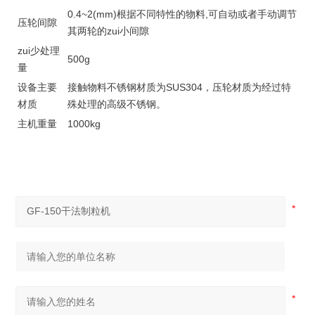
0.
4
~2(mm)根据不同特性的物料,
可自动或者手动
调节
压轮间隙
其两轮的zui小间隙
zui少处理
500g
量
设备主要
接触物料不锈钢材质为
SUS304
，压轮材质为
经过特
材质
殊处理的高级不锈钢。
主机重量
1000kg