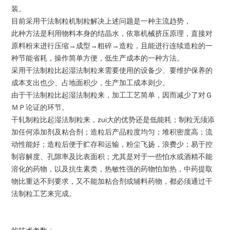
装。
目前采用干法制粒机制粒解决上述问题是一种主流趋势，
此种方法是利用物料本身的结晶水，依靠机械挤压原理，直接对
原料粉末进行压缩→成型→粗碎→造粒，且能进行连续造粒的一
种节能省耗，操作简单方便，低生产成本的一种方法。
采用
干
法
制粒比起湿法制粒来需要使用的设备少、要维护保养的
成本支出也少、占地面积少，生产加工成本则少。
由于干
法
制粒比起湿法制粒来，加工工艺简单，因而减少了对Ｇ
ＭＰ论证的环节。
干轧制粒比起湿法制粒来，zui大的优势还是低能耗；制粒无须添
加任何添加剂及粘合剂；造粒后产品粒度均匀；堆积密度高；流
动性能好；造粒后便于贮存和运输，粉尘飞扬，浪费少；易于控
制容解度、孔隙率及比表面积；尤其是对于一些怕水或酒精不能
溶化的药物，以及抗生素类，热敏性强的药物怕加热，中药提取
物比重达不到要求，又不能加粘合剂或辅料药物，都必须通过干
法制粒工艺来完成。