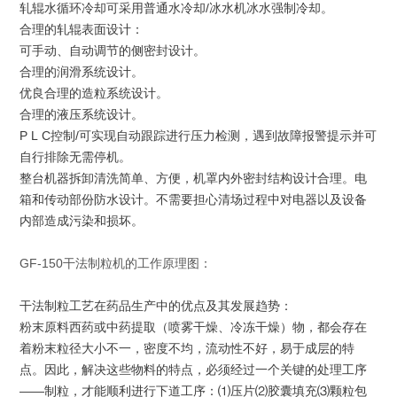
轧辊水循环冷却可采用普通水冷却/冰水机冰水强制冷却。
合理的轧辊表面设计：
可手动、自动调节
的侧密封设计。
合理的润滑系统设计。
优良合理的造粒系统设计。
合理的液压系统设计。
P L C控制/可实现自动跟踪进行
压力检测，遇到故障报警提示并可
自行排除无需停机。
整台机器拆卸清洗简单、方便，机罩内外密封结构设计合理。
电
箱和传动部份防水设计。不需要担心清场过程中对电器以及设备
内部造成污染和损坏。
GF-150干法制粒机的工作原理图：
干
法
制粒工艺在药品生产中的优点及其发展趋势：
粉末原料西药或中药提取（喷雾干燥、冷冻干燥）物，都会存在
着粉末粒径大小不一，密度不均，流动性不好，易于成层的特
点。因此，解决这些物料的特点，必须经过一个关键的处理工序
——制粒，才能顺利进行下道工序：⑴压片⑵胶囊填充⑶颗粒包