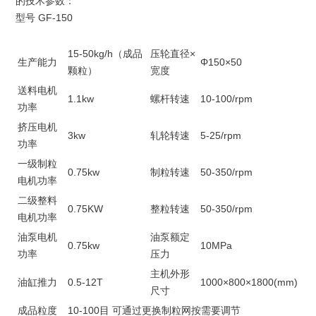
的技术参数：
型号
GF-150
15-50
kg/h
（成品
压轮直径×
生产能力
Φ
150
×
50
颗粒）
宽度
送料电机
1.1
kw
螺杆转速
10
-100/
rpm
功率
挤压电机
3
kw
轧
轮转速
5
-
2
5/
rpm
功率
一级制
粒
0.75
kw
制粒
转速
50-350/
rpm
电机功率
二级整料
0.75KW
整粒转速
50-350/rpm
电机功率
油泵电机
油泵额定
0.
75
kw
10
MPa
功率
压力
主机外形
油缸推力
0.5-12T
1000
×
80
0×1
80
0(mm)
尺寸
成品粒度
10-100目 可通过更换制粒网按需要调节