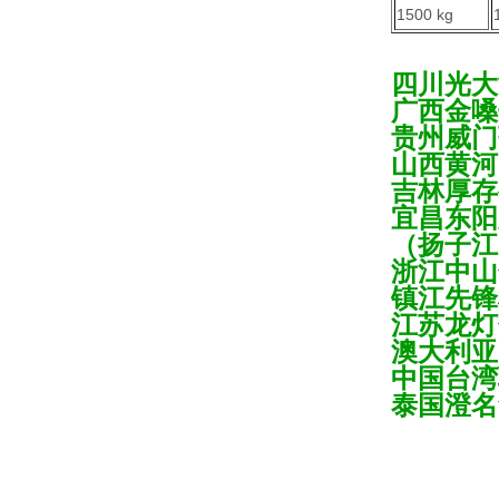
1500 kg
四川光大
广西金嗓
贵州威门
山西黄河
吉林厚存
宜昌东阳
（扬子江
浙江中山
镇江先锋
江苏龙灯
澳大利亚
中国台湾
泰国澄名