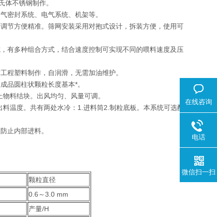
奥氏体不锈钢制作。
、气密封系统、电气系统、机架等。
，调节方便精准。筛网安装采用对抱式设计，拆装方便，使用可
式，有多种组合方式，结合速度控制可实现不同的喂料速度及压
度工程塑料制作，自润滑，无需加油维护。
成品圆柱状颗粒长度基本*。
止物料结块。出风均匀、风量可调。
在线咨询
料温度。共有两处水冷：1.进料筒2.制粒底板。本系统可选配
效防止内部进料。
电话
微信扫一扫
颗粒直径
0.6～3.0 mm
产量/H