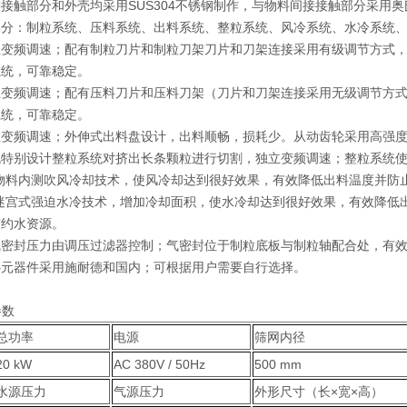
接触部分和外壳均采用SUS304不锈钢制作，与物料间接接触部分采用
部分：制粒系统、压料系统、出料系统、整粒系统、风冷系统、水冷系统
立变频调速；配有制粒刀片和制粒刀架刀片和刀架连接采用有级调节方式
系统，可靠稳定。
立变频调速；配有压料刀片和压料刀架（刀片和刀架连接采用无级调节方
系统，可靠稳定。
立变频调速；外伸式出料盘设计，出料顺畅，损耗少。从动齿轮采用高强
机特别设计整粒系统对挤出长条颗粒进行切割，独立变频调速；整粒系统使
的物料内测吹风冷却技术，使风冷却达到很好效果，有效降低出料温度并防
迷宫式强迫水冷技术，增加冷却面积，使水冷却达到很好效果，有效降低出
节约水资源。
气密封压力由调压过滤器控制；气密封位于制粒底板与制粒轴配合处，有
心元器件采用施耐德和国内；可根据用户需要自行选择。
参数
总功率
电源
筛网内径
20 kW
AC 380V / 50Hz
500 mm
水源压力
气源压力
外形尺寸（长×宽×高）