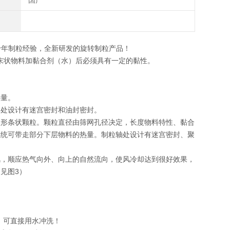
国产
十年制粒经验，全新研发的旋转制粒产品！
末状物料加黏合剂（水）后必须具有一定的黏性。
热量。
轴处设计有迷宫密封和油封密封。
柱形条状颗粒。颗粒直径由筛网孔径决定，长度物料特性、黏合
系统可带走部分下层物料的热量。制粒轴处设计有迷宫密封、聚
风，顺应热气向外、向上的自然流向，使风冷却达到很好效果，
见图3）
、可直接用水冲洗！