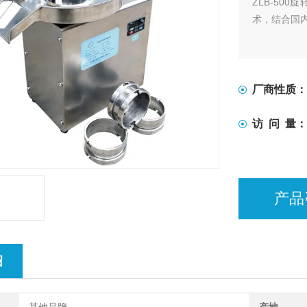
ZLB-50
术，结合国
厂商性质：
访 问 量：
产品
绍