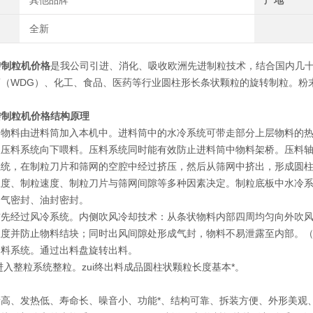
其他品牌
产地
全新
旋转制粒机价格
是我公司引进、消化、吸收欧洲先进制粒技术，结合国内几
药（WDG）、化工、食品、医药等行业圆柱形长条状颗粒的旋转制粒。粉
旋转制粒机价格
结构原理
的物料由进料筒加入本机中。进料筒中的水冷系统可带走部分上层物料的
及压料系统向下喂料。压料系统同时能有效防止进料筒中物料架桥。压料
系统，在制粒刀片和筛网的空腔中经过挤压，然后从筛网中挤出，形成圆
温度、制粒速度、制粒刀片与筛网间隙等多种因素决定。制粒底板中水冷
、气密封、油封密封。
首先经过风冷系统。内侧吹风冷却技术：从条状物料内部四周均匀向外吹
温度并防止物料结块；同时出风间隙处形成气封，物料不易泄露至内部。（
出料系统。通过出料盘旋转出料。
中进入整粒系统整粒。zui终出料成品圆柱状颗粒长度基本*。
量高、发热低、寿命长、噪音小、功能*、结构可靠、拆装方便、外形美观