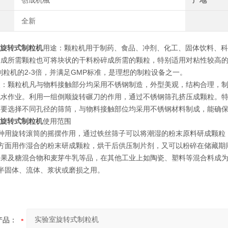
创成机械
产地
全新
室旋转式制粒机
用途：颗粒机用于制药、食品、冲剂、化工、固体饮料、
制成所需颗粒也可将块状的干料粉碎成所需的颗粒，特别适用对粘性较高
0摇摆制粒机的2-3倍，并满足GMP标准，是理想的制粒设备之一
点：颗粒机凡与物料接触部分均采用不锈钢制造，外型美观，结构合理，
流水作业。利用一组倒顺旋转碾刀的作用，通过不锈钢筛孔挤压成颗粒。特
需要选择不同孔径的筛筒，与物料接触部位均采用不锈钢材料制成，能确
室旋转式制粒机
使用范围
一种用旋转滚筒的摇摆作用，通过铁丝筛子可以将潮湿的粉末原料研成颗粒
品方面用作湿合的粉末研成颗粒，烘干后供压制片剂，又可以粉碎在储藏期
糖果及糖混合物和麦芽牛乳等品，在其他工业上如陶瓷、塑料等混合料成
半固体、流体、浆状或磨损之用。
产品：