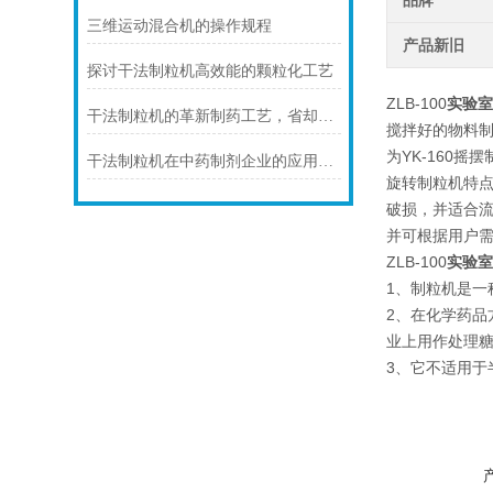
品牌
三维运动混合机的操作规程
产品新旧
探讨干法制粒机高效能的颗粒化工艺
ZLB-100
实验
干法制粒机的革新制药工艺，省却繁复流程
搅拌好的物料
为YK-16
干法制粒机在中药制剂企业的应用分析
旋转制粒机特
破损，并适合
并可根据用户
ZLB-100
实验
1、制粒机是
2、在化学药
业上用作处理
3、它不适用于