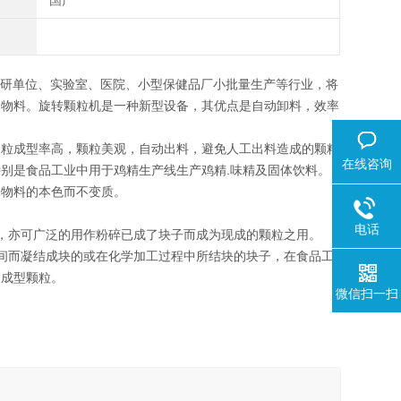
国产
科研单位、实验室、医院、小型保健品厂小批量生产等行业，将
的物料。旋转颗粒机是一种新型设备，其优点是自动卸料，效率
。
制粒成型率高，颗粒美观，自动出料，避免人工出料造成的颗粒
在线咨询
别是食品工业中用于鸡精生产线生产鸡精.味精及固体饮料。
保物料的本色而不变质。
电话
，亦可广泛的用作粉碎已成了块子而成为现成的颗粒之用。
间而凝结成块的或在化学加工过程中所结块的块子，在食品工
为成型颗粒。
微信扫一扫