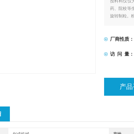
投料料仅仅为
药、院校等
旋转制粒。
厂商性质：
访 问 量：
产品
绍