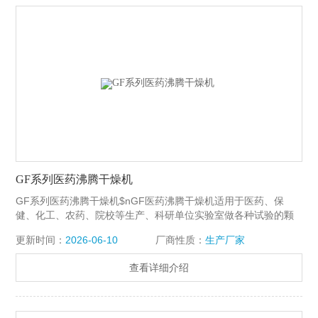
GF系列医药沸腾干燥机
GF系列医药沸腾干燥机$nGF医药沸腾干燥机适用于医药、保
健、化工、农药、院校等生产、科研单位实验室做各种试验的颗
粒状物料快速干燥。颗粒状物料来源：旋转制粒、螺杆挤压制
更新时间：
2026-06-10
厂商性质：
生产厂家
粒、湿法混合制粒、包衣制粒等。
查看详细介绍