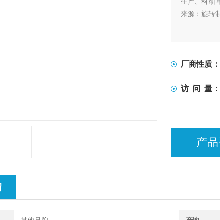
生产、科研
来源：旋转
厂商性质：
访 问 量：
产品
绍