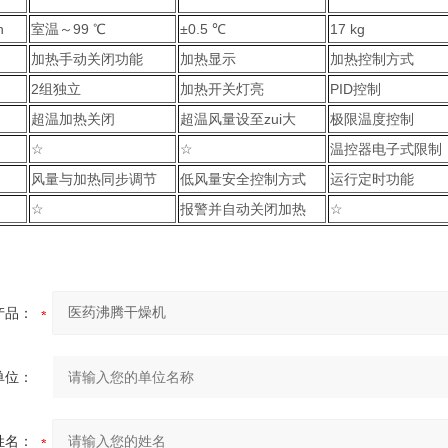
h
室温～99 ℃
±0.5 ℃
17 kg
加热手动关闭功能
加热显示
加热控制方式
2组独立
加热开关灯亮
PID控制
超温加热关闭
超温风量设至zui大
极限温度控制
☆
☆
温控器电子式限制
风量与加热同步调节
低风量安全控制方式
运行定时功能
☆
报警并自动关闭加热
☆
产品：
单位：
姓名：