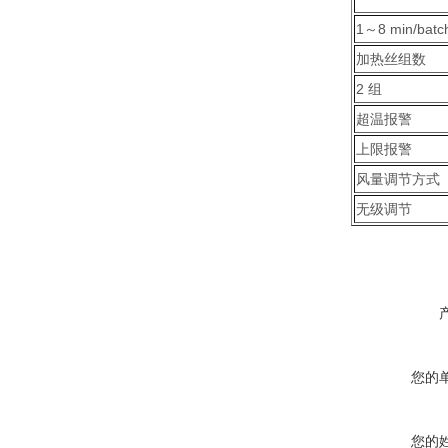
1～8 min/batc
加热丝组数
2 组
超温报警
上限报警
风量调节方式
无级调节
您的
您的