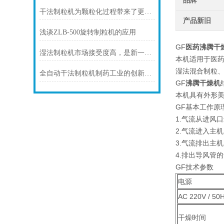
品牌
干法制粒机为颗粒化过程带来了更高的效率和质量
产品新旧
浅谈ZLB-500旋转制粒机的应用
GF
医药沸腾干
湿法制粒机市场接受度高，是新一代的颗粒设备
本机适用于医
湿法混合制粒
全自动干法制粒机制药工业的创新驱动力与高效生产新篇章
GF
沸腾干燥机
本机具有外形美
GF基本工作原
1.气流从进风
2.气流进入主
3.气流排出主
4.排出导风管
GF技术参数
电源
AC 220V / 50
干燥时间