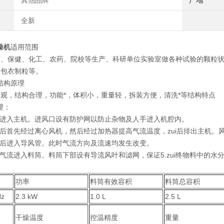
其他品牌
产地
全新
燥机
适用范围
药、保健、化工、农药、院校等生产、科研单位实验室做各种试验的颗粒
、包衣制粒等。
结构原理
观，结构合理，功能*，体积小，重量轻，拆装方便，清洗*等结构特点
理：
口进入主机。进风口设有防护网以防止杂物及人手进入机腔内。
机后首先经过离心风机，然后经过加热器提高气流温度，zui后排出主机
机后进入导风管。此时气流方向及流速均发生改变。
的气流进入料筒。料筒下部设有导流风叶和滤网，保证5.zui终物料中的
功率
料筒有效容积
料筒总容积
Hz
2.3 kW
1.0 L
2.5 L
干燥温度
控温精度
重量