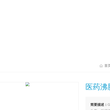
首
医药沸
简要描述：