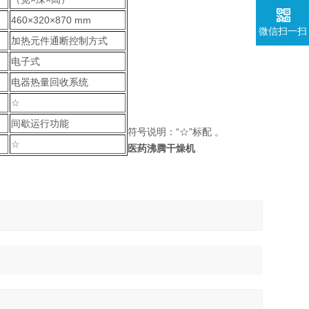
460×320×870 mm
微信扫一扫
加热元件通断控制方式
电子式
电器热量回收系统
☆
间歇运行功能
符号说明：“☆”标配 。
☆
医药沸腾干燥机