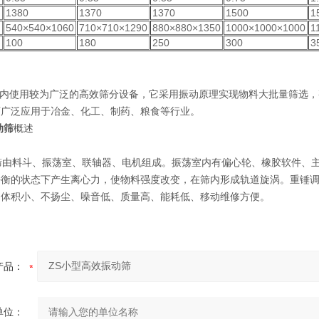
1380
1370
1370
1500
1
540×540×1060
710×710×1290
880×880×1350
1000×1000×1000
1
100
180
250
300
3
内使用较为广泛的高效筛分设备，它采用振动原理实现物料大批量筛选，
可广泛应用于冶金、化工、制药、粮食等行业。
动筛
概述
筛由料斗、振荡室、联轴器、电机组成。振荡室内有偏心轮、橡胶软件、
平衡的状态下产生离心力，使物料强度改变，在筛内形成轨道旋涡。重锤
、体积小、不扬尘、噪音低、质量高、能耗低、移动维修方便。
产品：
单位：