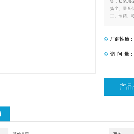
备，它采用
扬尘、噪音
工、制药、
厂商性质：
访 问 量：
产品
绍