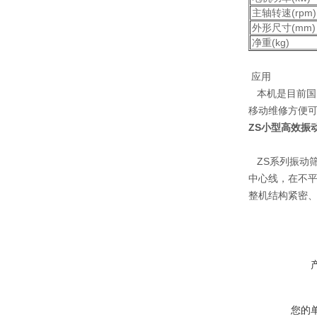
主轴转速(rpm)
外形尺寸(mm)
净重(kg)
应用
本机是目前国
移动维修方便
ZS小型高效振
ZS系列振动
中心线，在不
整机结构紧密
您的