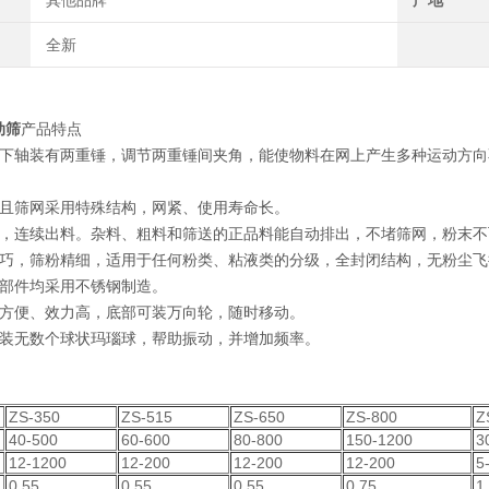
其他品牌
产地
全新
动筛
产品特点
上下轴装有两重锤，调节两重锤间夹角，能使物料在网上产生多种运动方
而且筛网采用特殊结构，网紧、使用寿命长。
料，连续出料。杂料、粗料和筛送的正品料能自动排出，不堵筛网，粉末
精巧，筛粉精细，适用于任何粉类、粘液类的分级，全封闭结构，无粉尘
触部件均采用不锈钢制造。
动方便、效力高，底部可装万向轮，随时移动。
安装无数个球状玛瑙球，帮助振动，并增加频率。
ZS-350
ZS-515
ZS-650
ZS-800
Z
)
40-500
60-600
80-800
150-1200
3
12-1200
12-200
12-200
12-200
5
0.55
0.55
0.55
0.75
1