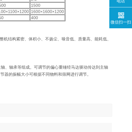
电话
500
1500
100×1100×1200
1600×1600×1200
50
400
微信扫一扫
整机结构紧密、体积小、不扬尘、噪音低、质量高、能耗低、
主轴、轴承等组成。可调节的偏心重锤经马达驱动传达到主轴
调节器的振幅大小可根据不同物料和筛网进行调节。