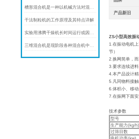
品牌
槽形混合机是一种以机械方法对混合物料产生剪切力而到达混合意图的设备
产品新旧
干法制粒机的工作原理及其特点详解
实验用沸腾干燥机长时间运行或因操作不当该怎么办
ZS小型高效振
1.在振动电机
三维混合机是现阶段各种混合机中一种比较理想的商品
节）
2.换网简单，
3.要求连续进
4.本产品设计
5.凡同物料接
6.体积小、移
7.在振网下面
技术参数
型号
生产能力(kg/h
过筛目数
电机功率(kw)