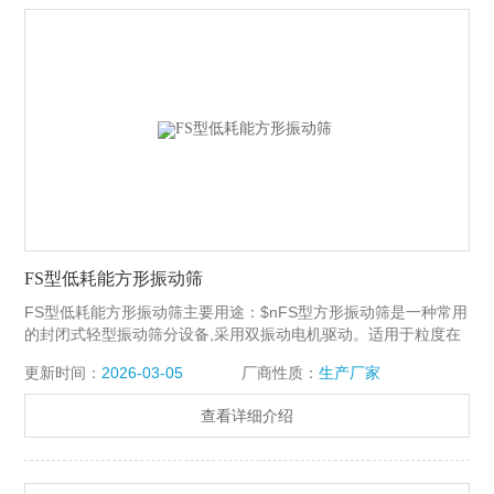
FS型低耗能方形振动筛
FS型低耗能方形振动筛主要用途：$nFS型方形振动筛是一种常用
的封闭式轻型振动筛分设备,采用双振动电机驱动。适用于粒度在
3-120目、含水量小于70%、无粘性的各种干式粉状物料的筛分。
更新时间：
2026-03-05
厂商性质：
生产厂家
Z大给料粒度不大于10mm。
查看详细介绍