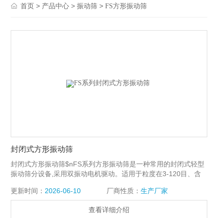
>
>
>
首页
产品中心
振动筛
FS方形振动筛
封闭式方形振动筛
封闭式方形振动筛$nFS系列方形振动筛是一种常用的封闭式轻型
振动筛分设备,采用双振动电机驱动。适用于粒度在3-120目、含
水量小于70%、无粘性的各种干式粉状物料的筛分。Z大给料粒度
更新时间：
2026-06-10
厂商性质：
生产厂家
不大于10mm。
查看详细介绍