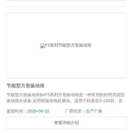
节能型方形振动筛
节能型方形振动筛$nFS系列方形振动筛是一种常用的封闭式轻型
振动筛分设备,采用双振动电机驱动。适用于粒度在3-120目、含
水量小于70%、无粘性的各种干式粉状物料的筛分。Z大给料粒度
更新时间：
2026-06-10
厂商性质：
生产厂家
不大于10mm。
查看详细介绍