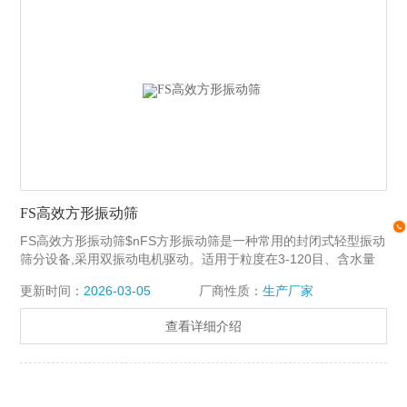
FS高效方形振动筛
FS高效方形振动筛$nFS方形振动筛是一种常用的封闭式轻型振动
筛分设备,采用双振动电机驱动。适用于粒度在3-120目、含水量
小于70%、无粘性的各种干式粉状物料的筛分。Z大给料粒度不大
更新时间：
2026-03-05
厂商性质：
生产厂家
于10mm。
查看详细介绍