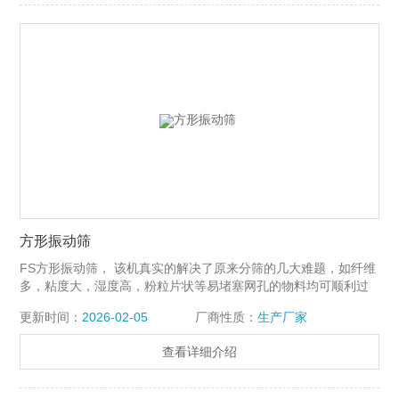
方形振动筛
FS方形振动筛， 该机真实的解决了原来分筛的几大难题，如纤维
多，粘度大，湿度高，粉粒片状等易堵塞网孔的物料均可顺利过
筛，运行时整机下部无震动，低噪音，能耗低，筛网使用寿命
更新时间：
2026-02-05
厂商性质：
生产厂家
上，筛分精度高，处理量大，结构简单，维修、清洗方便，振幅
可调，生产能力大等优点，全封闭结构，自动排料，更适合于流
查看详细介绍
水线作业。