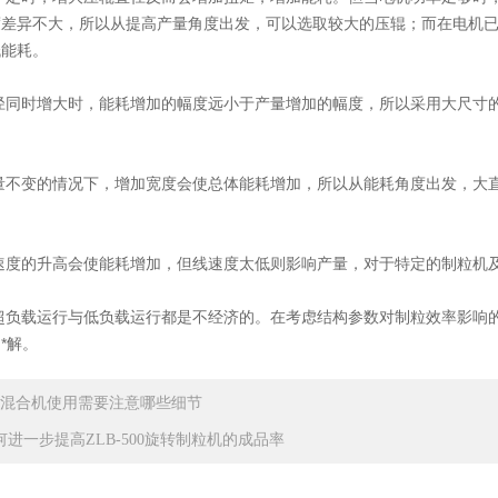
度差异不大，所以从提高产量角度出发，可以选取较大的压辊；而在电机
低能耗。
径同时增大时，能耗增加的幅度远小于产量增加的幅度，所以采用大尺寸
量不变的情况下，增加宽度会使总体能耗增加，所以从能耗角度出发，大
速度的升高会使能耗增加，但线速度太低则影响产量，对于特定的制粒机
超负载运行与低负载运行都是不经济的。在考虑结构参数对制粒效率影响
*解。
形混合机使用需要注意哪些细节
何进一步提高ZLB-500旋转制粒机的成品率