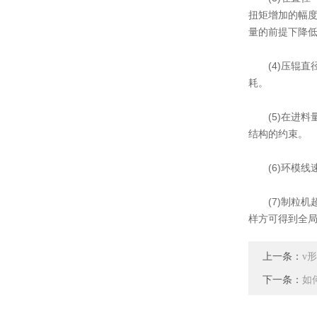
扭矩增加的幅
量的前提下降
(4)压辊直
耗。
(5)在进料
结构的约束。
(6)环模线
(7)制粒机
样方可得到全局
上一条：
v
下一条：
如