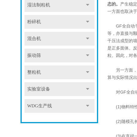
态的。
产生稳
湿法制粒机
一方面也取决
粉碎机
GF全自动干
等，亦直接与
混合机
干压法成型的
是正多面体。
振动筛
粒。因此，对
另一方面，在
整粒机
算与实际情况
实验室设备
对GF全自动
WDG生产线
(1)物料特
(2)随模孔
(3)在直径一