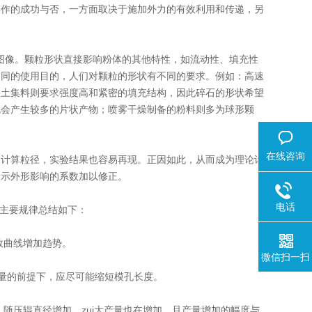
操作的成功与否，一方面取决于施加外力的有效利用和传递，另
像。颗粒形状直接影响粉体的其他特性，如流动性、填充性
不同的使用目的，人们对颗粒的形状有不同的要求。例如：高速
凝土集料则要求强度高和紧密的填充结构，因此碎石的形状希望
机会产生较多的片状产物；喷雾干燥制备的粉料则多为球形颗
在线咨询
计算粒径，实验结果也容易再现。正因如此，从而成为理论计
表示外形影响的系数加以修正。
电话
主要规律总结如下：
数曲线增加趋势。
微信扫一扫
量的前提下，应尽可能缩短模孔长度。
随压辊直径增加，zui大产量也在增加，且产量增加的幅度与