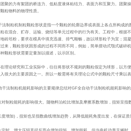
定团聚的力有絮团的桥连力、低粘度液体粘结力、表面力和互聚力。团聚
于颗粒物料的物理性质。
法制粒机制粒颗粒形状是指一个颗粒的轮廓边界或表面上各点所构成的图
颗粒在混合、贮存、运输、烧结等单元过程中的行为有关。工程中，根据
墙地砖坯粉，要求在模具中填充迅速、排气顺畅，故以球形粒子为宜；混
反过来，颗粒形状因形成的过程不同而不同，例如，简单摆动式颚式破碎
各种颗粒形状需要定量加以描述，以示区别。
理论研究和工业实际中，往往将形状不规则的颗粒假定为球形，以方便
出入很大的主要原因之一。所以一般需将有关理论公式中的颗粒尺寸乘以
干法制粒机能耗影响的主要规律总结对GF全自动干法制粒机能耗影响的
性对制粒能耗的影响很大。随物料泊松比增加及摩擦系数增加，扭矩呈指
长度增加)，扭矩也呈指数曲线增加趋势，从降低能耗角度出发，在保证质
定时，增大压辊直径反而会增加扭矩，增加能耗。但当电机功率足够时，