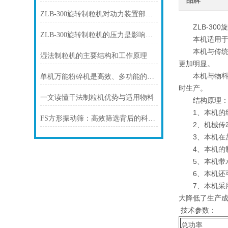
品牌
ZLB-300旋转制粒机对动力装置部分的要求
ZLB-300
ZLB-300旋转制粒机的压力是影响制粒效果的关键性因素
本机适用于化
本机与传统的
湿法制粒机的主要结构和工作原理
更加明显。
本机与物料接触
单机万能粉碎机是高效、多功能的破碎设备
时生产。
一文读懂干法制粒机优势与适用物料
结构原理
1、本机的组
FS方形振动筛：高效筛选背后的科学奥秘？
2、机械传动
3、本机在加
4、本机的制
5、本机带水
6、本机还可
7、本机采用
大降低了生产
技术参数：
总功率