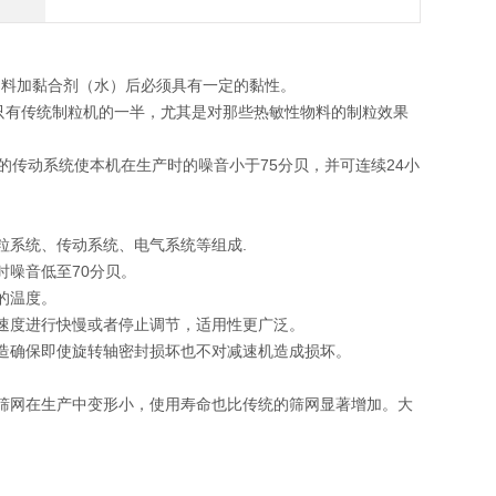
料加黏合剂（水）后必须具有一定的黏性。
有传统制粒机的一半，尤其是对那些热敏性物料的制粒效果
传动系统使本机在生产时的噪音小于75分贝，并可连续24小
系统、传动系统、电气系统等组成.
噪音低至70分贝。
的温度。
速度进行快慢或者停止调节，适用性更广泛。
造确保即使旋转轴密封损坏也不对减速机造成损坏。
。
筛网在生产中变形小，使用寿命也比传统的筛网显著增加。大