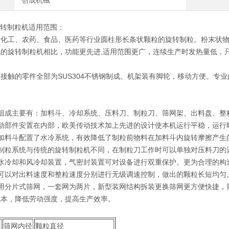
创成机械
旋转制粒机适用范围：
工、农药、食品、医药等行业圆柱形长条状颗粒的旋转制粒。粉末状物
旋转制粒机相比，功能更先进,适用范围更广，连续生产时发热量低，只
的零件全部为SUS304不锈钢制成。机架装有脚轮，移动方便。专业的
：
成主要有：加料斗、冷却系统、压料刀、制粒刀、筛网架、出料盘、整粒
部件安置在内部，欧美传动技术加上先进的设计使本机运行平稳，运行时
料斗配置了水冷系统，有效降低了制粒前物料在加料斗内旋转摩擦产生
粒系统与传统的旋转制粒机不同，在制粒刀工作时可以单独对压料刀的
冷却和风冷却装置，气密封装置可对设备进行双重保护。更为合理的构
以对出料速度和整粒速度分别进行无级调速控制，做出的颗粒长短均匀
分片式筛网，一套网为两片，新型装网结构拆装更换筛网更方便快捷，
成本，降低劳动强度，提高生产效率。
筛网内径
颗粒直径