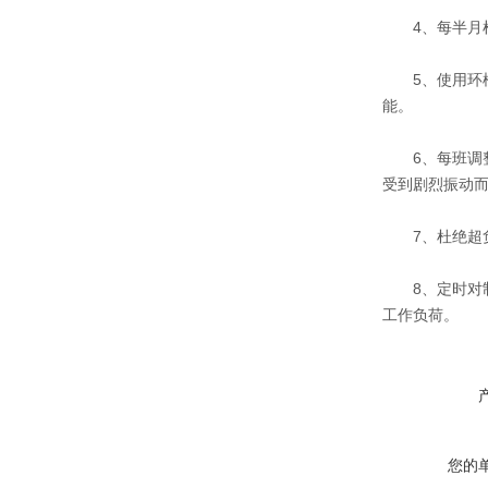
4、每半月检
5、使用环模
能。
6、每班调整
受到剧烈振动
7、杜绝超负
8、定时对制
工作负荷。
您的