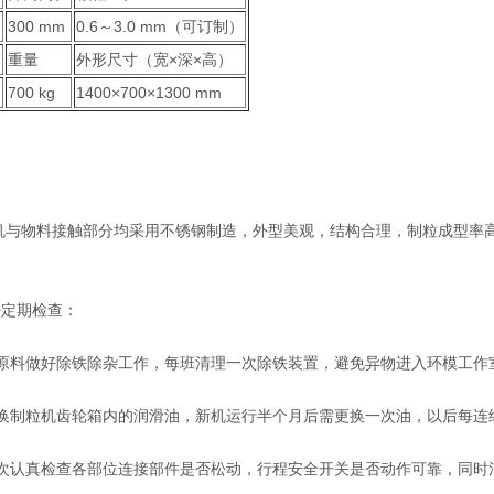
300 mm
0.6～3.0 mm（可订制）
重量
外形尺寸（宽×深×高）
h
700 kg
1400×700×1300 mm
物料接触部分均采用不锈钢制造，外型美观，结构合理，制粒成型率高
。
定期检查：
料做好除铁除杂工作，每班清理一次除铁装置，避免异物进入环模工作
制粒机齿轮箱内的润滑油，新机运行半个月后需更换一次油，以后每连续
认真检查各部位连接部件是否松动，行程安全开关是否动作可靠，同时