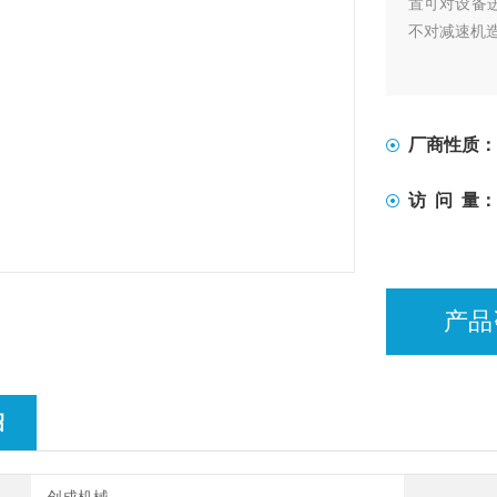
置可对设备
不对减速机
厂商性质：
访 问 量：
产品
绍