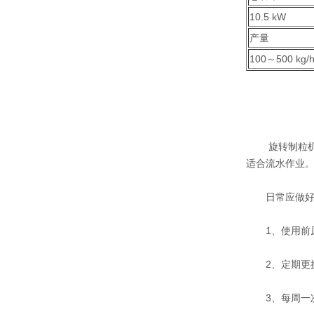
10.5 kW
产量
100～500 kg/
旋转制粒机与
适合流水作业
日常应做好
1、使用前原
2、定期更换
3、每周一次