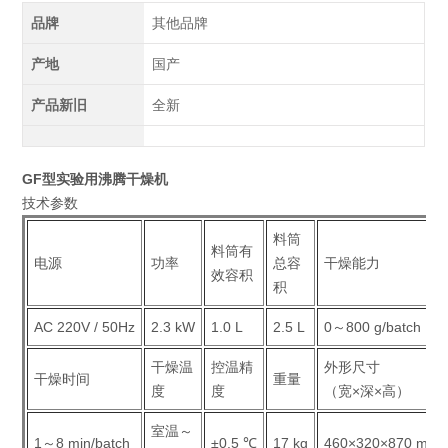
品牌
其他品牌
产地
国产
产品新旧
全新
GF型实验用沸腾干燥机
技术参数
料筒
料筒有
电源
功率
总容
干燥能力
效容积
积
AC 220V / 50Hz
2.3 kW
1.0 L
2.5 L
0～800 g/batch
干燥温
控温精
外形尺寸
干燥时间
重量
度
度
（宽×深×高）
室温～
1～8 min/batch
±0.5 ℃
17 kg
460×320×870 mm