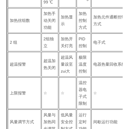
99 ℃
加热手
加热
加热显
加热元件通断控制
加热丝组数
动关闭
控制
示
方式
功能
方式
2组独
加热开
PID
2 组
电子式
立
关灯亮
控制
超温风
极限
超温加
超温报警
量设至
温度
电器热量回收系统
热关闭
zui大
控制
温控
器电
上限报警
☆
☆
☆
子式
限制
风量与
低风量
运行
风量调节方式
加热同
安全控
定时
间歇运行功能
步调节
制方式
功能