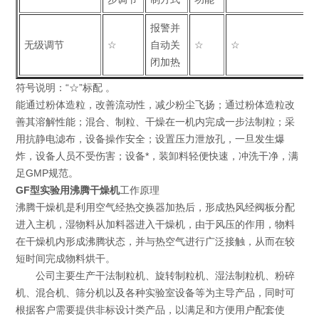
报警并
无级调节
☆
自动关
☆
☆
闭加热
符号说明：“☆”标配 。
能通过粉体造粒，改善流动性，减少粉尘飞扬；通过粉体造粒改
善其溶解性能；混合、制粒、干燥在一机内完成一步法制粒；采
用抗静电滤布，设备操作安全；设置压力泄放孔，一旦发生爆
炸，设备人员不受伤害；设备*，装卸料轻便快速，冲洗干净，满
足GMP规范。
GF型实验用沸腾干燥机
工作原理
沸腾干燥机是利用空气经热交换器加热后，形成热风经阀板分配
进入主机，湿物料从加料器进入干燥机，由于风压的作用，物料
在干燥机内形成沸腾状态，并与热空气进行广泛接触，从而在较
短时间完成物料烘干。
公司主要生产干法制粒机、旋转制粒机、湿法制粒机、粉碎
机、混合机、筛分机以及各种实验室设备等为主导产品，同时可
根据客户需要提供非标设计类产品，以满足和方便用户配套使