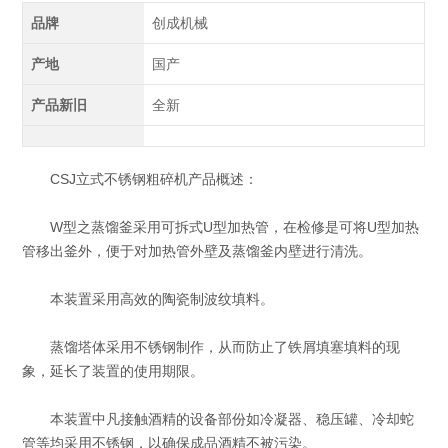
品牌
创成机械
产地
国产
产品新旧
全新
CSJ立式不锈钢粗碎机产品概述：
W型之蒸馏釜采用可拆式U型加热管，在检修是可将U型加热
管移出釜外，便于对加热管外壁及蒸馏釜内壁进行清洗。
本装置采用高效的陶瓷制波纹填料。
蒸馏塔体采用不锈钢制作，从而防止了铁屑填塞填料的现
象，延长了装置的使用期限。
本装置中凡接触酒精的设备部份如冷凝器、稳压罐、冷却蛇
管等均采用不锈钢，以确保成品酒精不被污染。