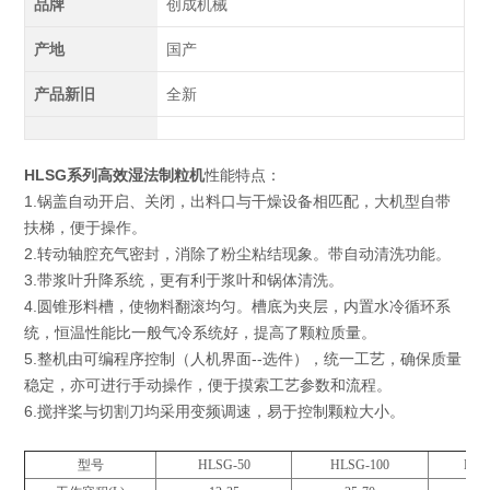
品牌
创成机械
产地
国产
产品新旧
全新
HLSG系列高效湿法制粒机
性能特点：
1.
锅盖自动开启、关闭，出料口与干燥设备相匹配，大机型自带
扶梯，便于操作。
2.
转动轴腔充气密封，消除了粉尘粘结现象。带自动清洗功能。
3.
带浆叶升降系统，更有利于浆叶和锅体清洗。
4.圆锥形料槽，使物料翻滚均匀。槽底为夹层，内置水冷循环系
统，恒温性能比一般气冷系统好，提高了颗粒质量。
5.
整机由可编程序控制（人机界面--选件），统一工艺，确保质量
稳定，亦可进行手动操作，便于摸索工艺参数和流程。
6.
搅拌桨与切割刀均采用变频调速，易于控制颗粒大小。
型号
HLSG-50
HLSG-100
HLS