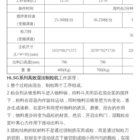
工作容积
(L)
12-35
25-70
80
操作时间
混约合2分钟﹑制
搅拌浆转速
25-500
转/分
30-250
转/分
30-2
（变频调速）
粒刀转
50-30
(
变频调速)
主机尺寸
1935*662*1575
2078*702*1720
2268*9
(L
×W×H) (mm)
出料口高度
(mm)
796
796
9
重 量
400
(
Kg
)
700
(
Kg
)
110
HLSG系列高效湿法制粒机
工作原理：
1.整个过程由混合、制粒两个工序组成。
2.粘合剂从锥形料斗进入物料锅，待料斗关闭后在混合桨的搅拌
下，粉料在容器内作旋转运动，同时物料沿锥形壁方向变化，逐
步生成液桥。在桨叶和筒壁对物料的挤压、磨擦、捏合的作用
下，物料逐步转变为疏松的材质。然后，开启出料门，湿颗粒在
桨叶离心力作用下推动出料斗。
3.团粒结构的软材料不是通过强制挤压而成粒，而是通过制粒刀
的切割，软材在半流动状态下被切割成细小而均匀的颗粒，实现