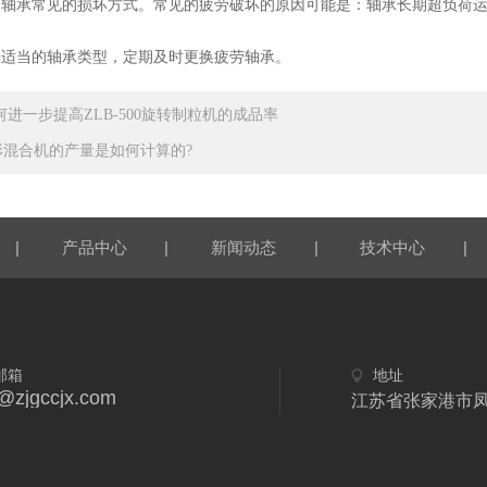
承常见的损坏方式。常见的疲劳破坏的原因可能是：轴承长期超负荷运行
当的轴承类型，定期及时更换疲劳轴承。
何进一步提高ZLB-500旋转制粒机的成品率
形混合机的产量是如何计算的?
|
|
|
|
产品中心
新闻动态
技术中心
邮箱
地址
y@zjgccjx.com
江苏省张家港市凤