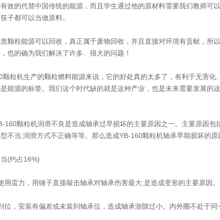
到有效的代替中国传统的能源，而且学生通过他的原材料需要我们教师可
性筷子都可以当做原料。
颗粒能源可以回收，真正属于废物回收，并且直接对环境有贡献，所以
展，也的确为我们解决了许多、很大的问题！
60颗粒机生产的颗粒燃料能源来说，它的好处真的太多了，有利于无害化
都是能源的标签。我们这个时代缺的就是这种产业，也是未来需要发展的
。
160颗粒机润滑不良是造成轴承过早损坏的主要原因之一。主要原因包括
型不当;润滑方式不正确等等。那么造成YB-160颗粒机轴承早期损坏的
约占16%)
用蛮力，用锤子直接敲击轴承对轴承伤害最大;是造成变形的主要原因。
位，安装有偏差或未装到轴承位，造成轴承游隙过小。内外圈不处于同