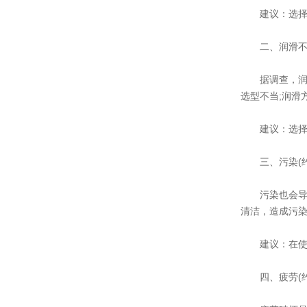
建议：选择适
二、润滑不良(
据调查，润滑
选型不当;润滑
建议：选择正
三、污染(约占
污染也会导致
清洁，造成污染
建议：在使用
四、疲劳(约占