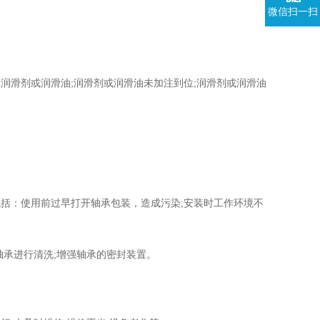
微信扫一扫
滑剂或润滑油;润滑剂或润滑油未加注到位;润滑剂或润滑油
：使用前过早打开轴承包装，造成污染;安装时工作环境不
承进行清洗;增强轴承的密封装置。