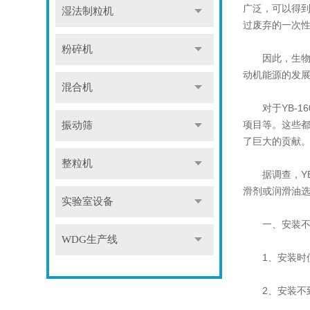
广泛，可以得
湿法制粒机
过废弃的一次
粉碎机
因此，生物质
动机能源的发
混合机
对于YB-1
项目等。这些
振动筛
了巨大的贡献
整粒机
据调查，YB-
滑剂或润滑油选
实验室设备
一、安装不当(
WDG生产线
1、安装时使
2、安装不到