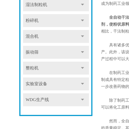
成为制药工业
湿法制粒机
全自动干
粉碎机
剂，使粉状原
相比，干法制
混合机
具有诸多优势
产。此外，该
振动筛
产过程中可以
整粒机
在制药工业中
制成具有特定
实验室设备
一步改善药物
WDG生产线
除了制药工业
可以将化工原
然而，全自动
的质量稳定。