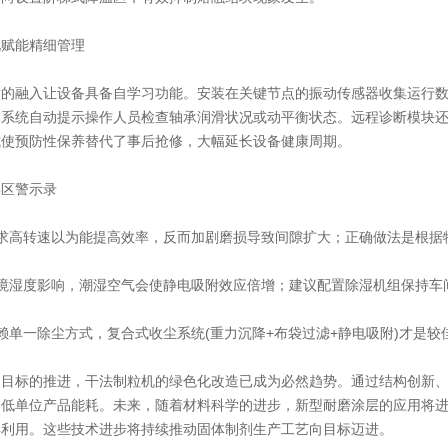
赋能精细管理
融入让设备具备自学习功能。安装在关键节点的振动传感器收集运行数据
，系统自动提示操作人员检查轴承润滑状况或动平衡状态。远程诊断模块
式使预防性保养替代了事后抢修，大幅延长设备健康周期。
区警示录
高转速以为能提高效率，反而加剧磨损导致间隙扩大；正确做法是根据
湿度影响，潮湿空气会使静电吸附效应倍增；建议配置除湿机组保持车间
单一除尘方式，复合式收尘系统(重力沉降+布袋过滤+静电吸附)才是较
标的推进，干法制粒机的绿色化改造已成为必然趋势。通过结构创新、
降低单位产品能耗。未来，随着材料科学的进步，新型耐磨涂层的应用将
再利用。这些技术进步将持续推动固体制剂生产工艺向目标迈进。