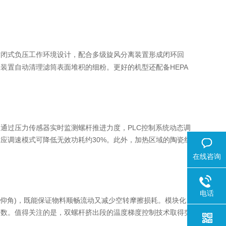
封闭式负压工作环境设计，配合多级旋风分离装置形成闭环回
装置自动清理滤筒表面堆积的细粉。更好的机型还配备HEPA
过压力传感器实时监测螺杆推进力度，PLC控制系统动态调
应调速模式可降低无效功耗约30%。此外，加热区域的陶瓷红
在线咨询
电话
仰角)，既能保证物料顺畅流动又减少空转摩擦损耗。模块化
参数。值得关注的是，双螺杆挤出段的温度梯度控制技术取得突