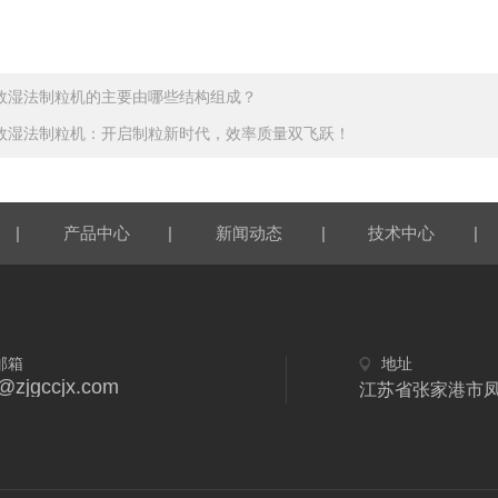
效湿法制粒机的主要由哪些结构组成？
效湿法制粒机：开启制粒新时代，效率质量双飞跃！
|
|
|
|
产品中心
新闻动态
技术中心
邮箱
地址
y@zjgccjx.com
江苏省张家港市凤