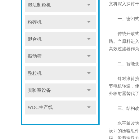
文将深入探讨
湿法制粒机
一、密闭式
粉碎机
传统开放式制
混合机
路。当原料进入
高效过滤器作
振动筛
二、智能变频
整粒机
针对滚筒挤压
节电机转速，
实验室设备
外辐射器替代了
WDG生产线
三、结构改
水平轴改为倾
设计的压辊组
破，沿着输送