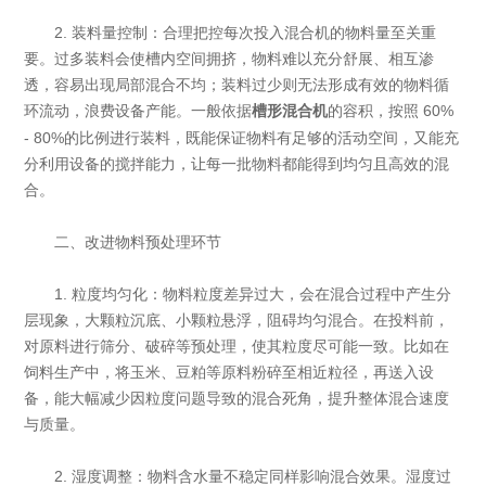
2. 装料量控制：合理把控每次投入混合机的物料量至关重
要。过多装料会使槽内空间拥挤，物料难以充分舒展、相互渗
透，容易出现局部混合不均；装料过少则无法形成有效的物料循
环流动，浪费设备产能。一般依据
的容积，按照 60%
槽形混合机
- 80%的比例进行装料，既能保证物料有足够的活动空间，又能充
分利用设备的搅拌能力，让每一批物料都能得到均匀且高效的混
合。
二、改进物料预处理环节
1. 粒度均匀化：物料粒度差异过大，会在混合过程中产生分
层现象，大颗粒沉底、小颗粒悬浮，阻碍均匀混合。在投料前，
对原料进行筛分、破碎等预处理，使其粒度尽可能一致。比如在
饲料生产中，将玉米、豆粕等原料粉碎至相近粒径，再送入设
备，能大幅减少因粒度问题导致的混合死角，提升整体混合速度
与质量。
2. 湿度调整：物料含水量不稳定同样影响混合效果。湿度过