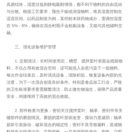
高易结块，湿度过低则静电吸附增强，都不利于物料的自由流动
与分散。根据工艺要求，预先干燥或润湿物料，将其湿度控制在
适宜区间。以药品制造为例，某些粉末状药物成分，需调控湿度
在 5% - 8%，确保在混合时既不会粘黏设备，又能与其他辅料交
融。
三、强化设备维护管理
1. 定期清洁：长时间使用后，槽壁、搅拌桨叶表面会残留物
料，不仅占用有效混合空间，还可能混入杂质污染下一批物料。
每次作业结束后，及时清洗设备，清除积垢，恢复设备内部的光
洁度，为下一次混合创造良好条件。特别是食品加工行业，严格
的卫生标准要求更需频繁清洁，防止微生物滋生，保障产品质量
安全，间接维持了高效的混合效能。
2. 部件检查与更换：密切关注搅拌桨叶、轴承、密封件等关
键部件的磨损情况。磨损的桨叶形状改变，搅动力度减弱；轴承
损坏引发振动，破坏混合的稳定性；密封不良导致漏料，造成物
料损失与环境污染。定期巡检，一旦发现部件老化、变形，立即