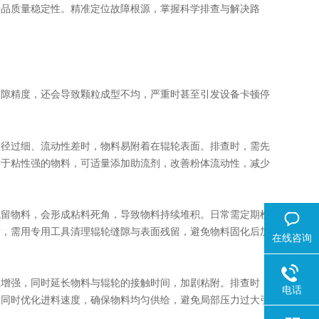
产品质量稳定性。精准定位故障根源，掌握科学排查与解决路
间隙精度，还会导致颗粒成型不均，严重时甚至引发设备卡顿停
径过细、流动性差时，物料易附着在辊轮表面。排查时，需先
对于粘性强的物料，可适量添加助流剂，改善粉体流动性，减少
留物料，会形成粘料死角，导致物料持续堆积。日常需定期检
后，需用专用工具清理辊轮缝隙与表面残留，避免物料固化后加
在线咨询
增强，同时延长物料与辊轮的接触时间，加剧粘附。排查时，
电话
；同时优化进料速度，确保物料均匀供给，避免局部压力过大引