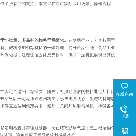
提供了强有力的支持。本文旨在探讨实际应用场景、操作流程、
合于小批量、多品种的物料干燥需求。
在制药行业，它常被用于
颜料、塑料添加剂等材料的干燥处理，提升产品性能；食品工业
在环保领域，处理含湿固体废弃物时，沸腾干燥机也展现出其优
性设定合适的干燥温度；随后，将预处理后的物料通过加料口
在线咨询
使热空气以一定流速通过物料层，形成沸腾状态，促进物料与热
燥条件直至达到预定要求；然后，关闭加热源与风机，待设备冷
电话
是定期检查并清理过滤器，防止堵塞影响气流；三是根据物料
度与时间，避免过度干燥导致物料性质改变。