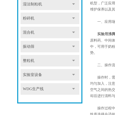
机型，广泛应
湿法制粒机
维护保养以及
粉碎机
一、应用场
混合机
实验用沸
原料药、中间
振动筛
中，可用于奶
势。
整粒机
二、操作流
实验室设备
操作时，需遵
均匀加入，注
WDG生产线
空气之间的热
却后进行清料
操作过程中，
性质选择合适的