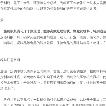
用于制药、化工、食品、环保等多个领域，为科研工作者及生产技术人员
其在特定领域中的创新应用，以期为相关领域的研究与实践提供参考。
景
以其流化床干燥原理，能够高效处理粉状、颗粒状物料，特别适
腾干燥机
体及辅料的干燥，确保药品的纯度与质量；在化工行业，则用于催化剂、
粉、咖啡粉、调味品等食品的脱水处理，保持食品的风味与营养；此外，
程与注意事项
循一定的步骤以确保安全与效率。首先，进行设备的预热，根据物料特
意控制加料速度，避免物料堆积影响干燥效果；启动空气压缩机或风机，
交换与水分蒸发；干燥过程中，需持续监测出口物料的湿度，适时调整干
与清洁工作。
务必注意以下几点：一是确保物料无易燃易爆成分，以防安全事故；二
干燥介质(如氮气、空气等)，避免物料氧化变质；四是严格控制干燥温