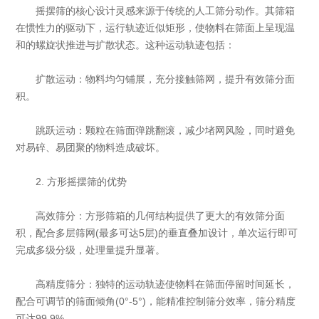
摇摆筛的核心设计灵感来源于传统的人工筛分动作。其筛箱
在惯性力的驱动下，运行轨迹近似矩形，使物料在筛面上呈现温
和的螺旋状推进与扩散状态。这种运动轨迹包括：
‌扩散运动‌：物料均匀铺展，充分接触筛网，提升有效筛分面
积。
‌跳跃运动‌：颗粒在筛面弹跳翻滚，减少堵网风险，同时避免
对易碎、易团聚的物料造成破坏。
2. 方形摇摆筛的优势
‌高效筛分‌：方形筛箱的几何结构提供了更大的有效筛分面
积，配合多层筛网(最多可达5层)的垂直叠加设计，单次运行即可
完成多级分级，处理量提升显著。
‌高精度筛分‌：独特的运动轨迹使物料在筛面停留时间延长，
配合可调节的筛面倾角(0°-5°)，能精准控制筛分效率，筛分精度
可达99.9%。