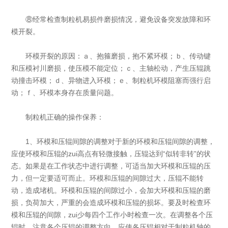
⑧经常检查制粒机易损件磨损情况，避免设备突发故障和环
模开裂。
环模开裂的原因：ａ、抱箍磨损，抱不紧环模；ｂ、传动键
和压模衬川磨损，使压模不能定位；ｃ、主轴松动，产生压辊跳
动撞击环模；ｄ、异物进入环模；ｅ、制粒机环模阻塞而强行启
动；ｆ、环模本身存在质量问题。
制粒机正确的操作保养：
1、环模和压辊间隙的调整对于新的环模和压辊间隙的调整，
应使环模和压辊的zui高点有轻微接触，压辊达到“似转非转”的状
态。如果是在工作状态中进行调整，可适当加大环模和压辊的压
力，但一定要适可而止。环模和压辊的间隙过大，压辊不能转
动，造成堵机。环模和压辊的间隙过小，会加大环模和压辊的磨
损，负荷加大，严重的会造成环模和压辊的损坏。要及时检查环
模和压辊的间隙，zui少每四个工作小时检查一次。在调整各个压
辊时，注意各个压辊的调整方向，应使各压辊相对于制粒机轴的