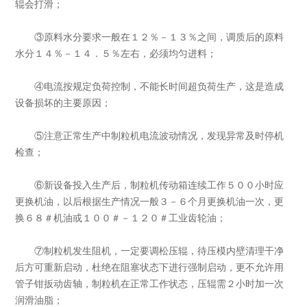
辊会打滑；
③原料水分要求一般在１２％－１３％之间，调质后的原料
水分１４％－１４．５％左右，必须均匀进料；
④电流按规定负荷控制，不能长时间超负荷生产，这是造成
设备损坏的主要原因；
⑤注意正常生产中制粒机电流波动情况，发现异常及时停机
检查；
⑥新设备投入生产后，制粒机传动箱连续工作５００小时应
更换机油，以后根据生产情况一般３－６个月更换机油一次，更
换６８＃机油或１００＃－１２０＃工业齿轮油；
⑦制粒机发生阻机，一定要调松压辊，待压模内壁清理干净
后方可重新启动，杜绝在阻塞状态下进行强制启动，更不允许用
管子钳扳动齿轴，制粒机在正常工作状态，压辊需２小时加一次
润滑油脂；