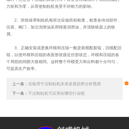
力矩和为零，从而使制粒机免受不对称力的影响。
2、班组保养制粒机每班次应做班前检查，检查各传动部件、
仪表、阀门，加注润滑油采用锂基润滑油，并清除铁器上的铁
屑。
3、正确安装或更换环模和压辊一般是新模配新辊，旧模配旧
辊，以使环模和压辊的表面形状接近仿形状态，环模和压辊的各
个局部的间隙大致相同。这样整个环模受力和出料都十分均匀，
可提高生产效率。
上一条：
实验用干法制粒机未来发展趋势分析预测
下一条：
干法制粒机可应用在哪些行业呢