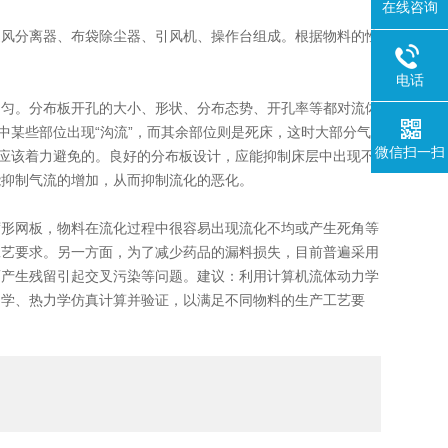
在线咨询
旋风分离器、布袋除尘器、引风机、操作台组成。根据物料的性
电话
匀。分布板开孔的大小、形状、分布态势、开孔率等都对流体
中某些部位出现“沟流”，而其余部位则是死床，这时大部分气
微信扫一扫
是应该着力避免的。良好的分布板设计，应能抑制床层中出现不
能抑制气流的增加，从而抑制流化的恶化。
席形网板，物料在流化过程中很容易出现流化不均或产生死角等
工艺要求。另一方面，为了减少药品的漏料损失，目前普遍采用
而产生残留引起交叉污染等问题。建议：利用计算机流体动力学
力学、热力学仿真计算并验证，以满足不同物料的生产工艺要