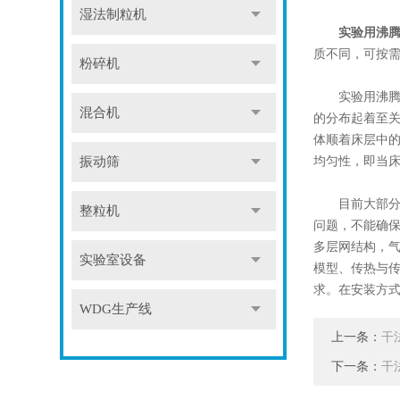
湿法制粒机
实验用沸
质不同，可按
粉碎机
实验用沸腾干
混合机
的分布起着至关
体顺着床层中的
均匀性，即当
振动筛
目前大部
整粒机
问题，不能确
多层网结构，
实验室设备
模型、传热与
求。在安装方式
WDG生产线
上一条：
干
下一条：
干