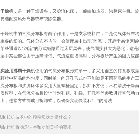
腾干燥机
，是一种干燥设备，又称流化床，一般由加热器、沸腾床主机、
需要选配旋风分离器或布袋除尘器。
燥机中的气流分布板有两个作用，一是支承物料层，二是使气体分布均
重要的影响。气体分布不均匀，会使床层中出现“环流”，其趋于易使床层
某些通道以“沟流”的形式短路通过床层离去，使气固接触大为恶化，这
床层中某些部位由于压降降低、气流速度增高时，分布板所产生的阻力应
分
实验用沸腾干燥机
使用的气流分布板形式单一，多采用垂直的打孔板或
保颗粒中药品的均匀度，同时单一的开孔形式也不能满足不同药品的生产
气流分布板和沸腾床体多采用大量螺栓固定，拆卸不方便，不易清洗干净
传质模型，在气流分布板设计时对孔距、孔径、开孔率等参数进行空气动
上，连接方式制成可拆卸式，以确保实现快装和*、*的清洗
法制粒机技术中的颗粒形状是指什么？
法制粒机将满足洁净和功能灵活的要求