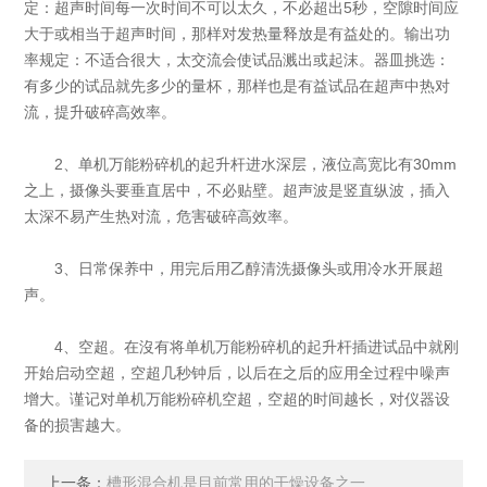
定：超声时间每一次时间不可以太久，不必超出5秒，空隙时间应
大于或相当于超声时间，那样对发热量释放是有益处的。输出功
率规定：不适合很大，太交流会使试品溅出或起沫。器皿挑选：
有多少的试品就先多少的量杯，那样也是有益试品在超声中热对
流，提升破碎高效率。
2、单机万能粉碎机的起升杆进水深层，液位高宽比有30mm
之上，摄像头要垂直居中，不必贴壁。超声波是竖直纵波，插入
太深不易产生热对流，危害破碎高效率。
3、日常保养中，用完后用乙醇清洗摄像头或用冷水开展超
声。
4、空超。在沒有将单机万能粉碎机的起升杆插进试品中就刚
开始启动空超，空超几秒钟后，以后在之后的应用全过程中噪声
增大。谨记对单机万能粉碎机空超，空超的时间越长，对仪器设
备的损害越大。
上一条：
槽形混合机是目前常用的干燥设备之一