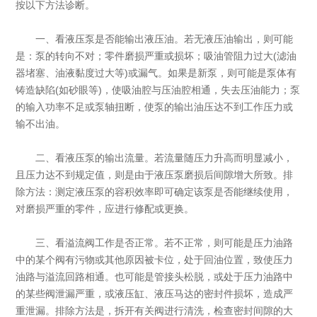
按以下方法诊断。
一、看液压泵是否能输出液压油。若无液压油输出，则可能
是：泵的转向不对；零件磨损严重或损坏；吸油管阻力过大(滤油
器堵塞、油液黏度过大等)或漏气。如果是新泵，则可能是泵体有
铸造缺陷(如砂眼等)，使吸油腔与压油腔相通，失去压油能力；泵
的输入功率不足或泵轴扭断，使泵的输出油压达不到工作压力或
输不出油。
二、看液压泵的输出流量。若流量随压力升高而明显减小，
且压力达不到规定值，则是由于液压泵磨损后间隙增大所致。排
除方法：测定液压泵的容积效率即可确定该泵是否能继续使用，
对磨损严重的零件，应进行修配或更换。
三、看溢流阀工作是否正常。若不正常，则可能是压力油路
中的某个阀有污物或其他原因被卡位，处于回油位置，致使压力
油路与溢流回路相通。也可能是管接头松脱，或处于压力油路中
的某些阀泄漏严重，或液压缸、液压马达的密封件损坏，造成严
重泄漏。排除方法是，拆开有关阀进行清洗，检查密封间隙的大