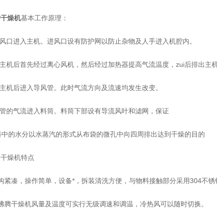
腾干燥机
基本工作原理：
风口进入主机。进风口设有防护网以防止杂物及人手进入机腔内。
主机后首先经过离心风机，然后经过加热器提高气流温度，zui后排出主
主机后进入导风管。此时气流方向及流速均发生改变。
管的气流进入料筒。料筒下部设有导流风叶和滤网，保证
料中的水分以水蒸汽的形式从布袋的微孔中向四周排出达到干燥的目的
干燥机特点
紧凑，操作简单，设备*，拆装清洗方便，与物料接触部分采用304不锈
腾干燥机风量及温度可实行无级调速和调温，冷热风可以随时切换。