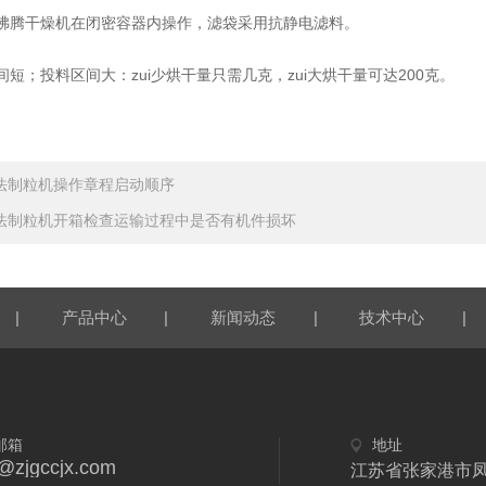
腾干燥机在闭密容器内操作，滤袋采用抗静电滤料。
；投料区间大：zui少烘干量只需几克，zui大烘干量可达200克。
法制粒机操作章程启动顺序
法制粒机开箱检查运输过程中是否有机件损坏
|
|
|
|
产品中心
新闻动态
技术中心
邮箱
地址
y@zjgccjx.com
江苏省张家港市凤