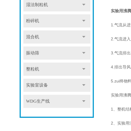
湿法制粒机
实验用沸
粉碎机
1.气流从进
混合机
2.气流进入
振动筛
3.气流排出
4.排出导风
整粒机
5.zui终物
实验室设备
实验用沸腾
WDG生产线
1、整机结构
2、实验用沸